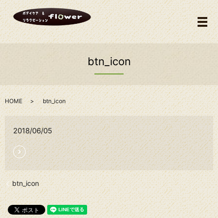
メ
btn_icon
HOME
btn_icon
2018/06/05
btn_icon